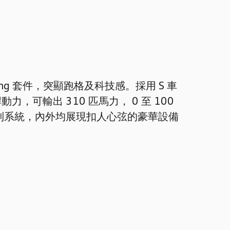
tyling 套件，突顯跑格及科技感。採用 S 車
可輸出 310 匹馬力， 0 至 100
掛連減震控制系統，內外均展現扣人心弦的豪華設備