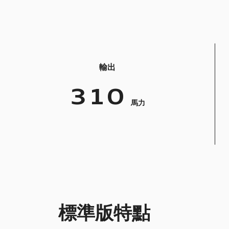
輸出
310
馬力
標準版特點